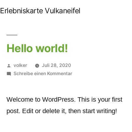
Zum
Erlebniskarte Vulkaneifel
Inhalt
springen
Hello world!
Veröffentlicht
volker
Juli 28, 2020
von
zu
Schreibe einen Kommentar
Hello
world!
Welcome to WordPress. This is your first
post. Edit or delete it, then start writing!