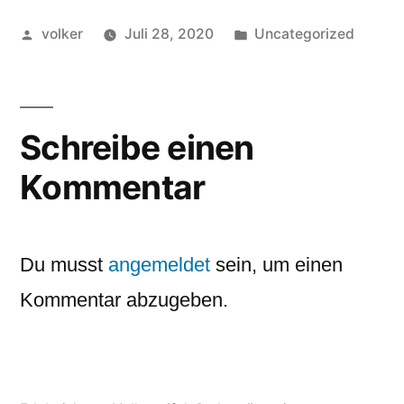
Veröffentlicht
Veröffentlicht
volker
Juli 28, 2020
Uncategorized
von
in
Schreibe einen
Kommentar
Du musst
angemeldet
sein, um einen
Kommentar abzugeben.